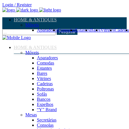
Login / Register
HOME & ANTIQUES
Móveis
Aparadores
Comodas
Estantes
Bares
Vitrines
Cadeira
Pesquisar
HOME & ANTIQUES
Móveis
Aparadores
Comodas
Estantes
Bares
Vitrines
Cadeiras
Poltronas
Sofás
Bancos
Espelhos
“Y” Brand
Mesas
Secretárias
Consolas