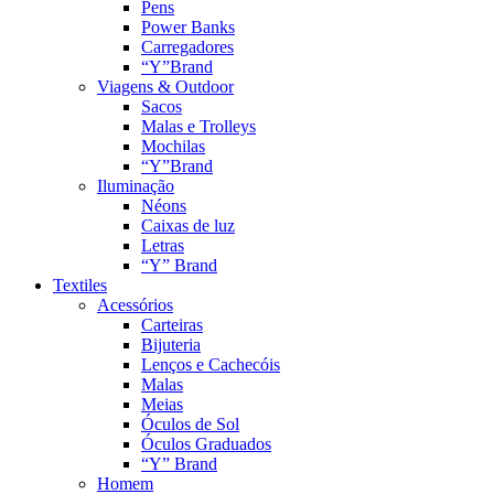
Pens
Power Banks
Carregadores
“Y”Brand
Viagens & Outdoor
Sacos
Malas e Trolleys
Mochilas
“Y”Brand
Iluminação
Néons
Caixas de luz
Letras
“Y” Brand
Textiles
Acessórios
Carteiras
Bijuteria
Lenços e Cachecóis
Malas
Meias
Óculos de Sol
Óculos Graduados
“Y” Brand
Homem