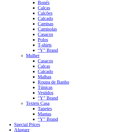
Bonés
Calças
Calções
Calçado
Camisas
Camisolas
Casacos
Polos
T-shirts
“Y” Brand
Mulher
Casacos
Calças
Calçado
Malhas
Roupa de Banho
Túnicas
Vestidos
“Y” Brand
Texteis Casa
Tapetes
Mantas
“Y” Brand
Special Prices
Aluguer