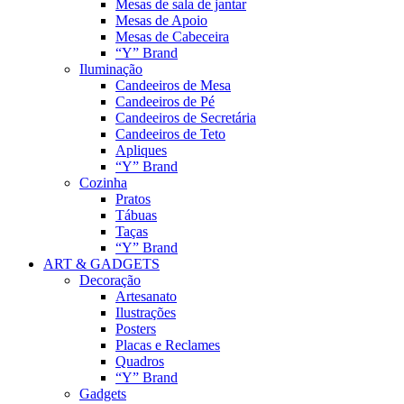
Mesas de sala de jantar
Mesas de Apoio
Mesas de Cabeceira
“Y” Brand
Iluminação
Candeeiros de Mesa
Candeeiros de Pé
Candeeiros de Secretária
Candeeiros de Teto
Apliques
“Y” Brand
Cozinha
Pratos
Tábuas
Taças
“Y” Brand
ART & GADGETS
Decoração
Artesanato
Ilustrações
Posters
Placas e Reclames
Quadros
“Y” Brand
Gadgets