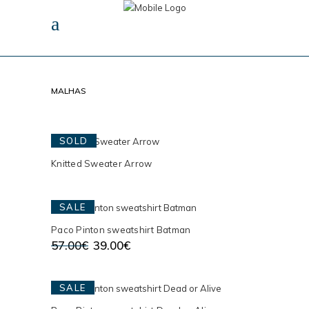
MALHAS
SOLD
Knitted Sweater Arrow
SALE
Paco Pinton sweatshirt Batman
O
O
57.00
€
39.00
€
preço
preço
original
atual
era:
é:
57.00€.
39.00€.
SALE