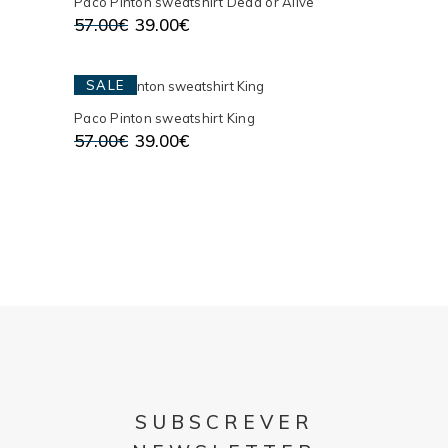
Paco Pinton sweatshirt Dead or Alive
O
O
57.00
€
39.00
€
preço
preço
original
atual
era:
é:
57.00€.
39.00€.
SALE
Paco Pinton sweatshirt King
O
O
57.00
€
39.00
€
preço
preço
original
atual
era:
é:
57.00€.
39.00€.
SUBSCREVER