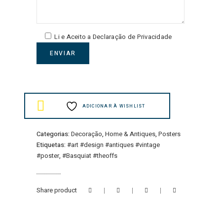
Li e Aceito a
Declaração de Privacidade
ENVIAR
ADICIONAR À WISHLIST
Categorias:
Decoração
,
Home & Antiques
,
Posters
Etiquetas:
#art #design #antiques #vintage
#poster
,
#Basquiat #theoffs
Share product